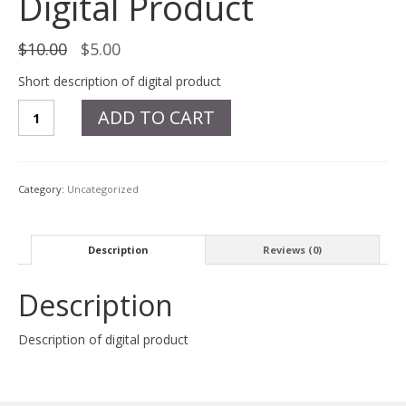
Digital Product
Original
Current
$
10.00
$
5.00
price
price
was:
is:
Short description of digital product
$10.00.
$5.00.
Digital
ADD TO CART
Product
quantity
Category:
Uncategorized
Description
Reviews (0)
Description
Description of digital product