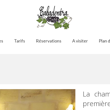
es
Tarifs
Réservations
A visiter
Plan 
La cha
première