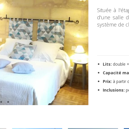
Située à l'é
d'une salle d
système de cli
Lits:
double +
Capacité ma
Prix:
à partir 
Inclusions:
pe