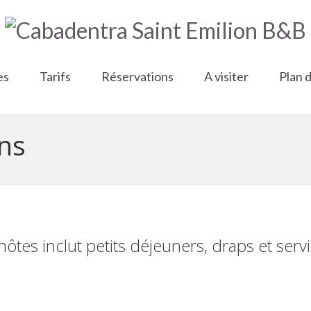
es
Tarifs
Réservations
A visiter
Plan 
ons
tes inclut petits déjeuners, draps et servie