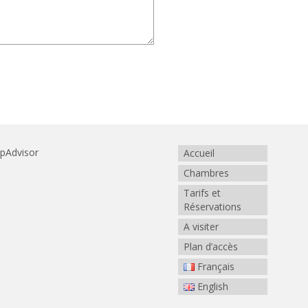
Accueil
Chambres
Tarifs et
Réservations
A visiter
Plan d’accès
Français
English