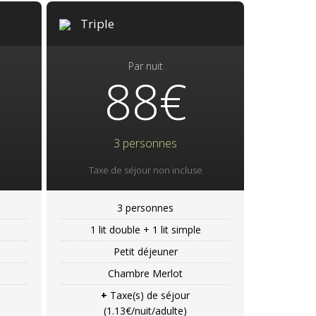
Triple
Par nuit
88€
3 personnes
Taxe de séjour non incluse
3 personnes
1 lit double + 1 lit simple
Petit déjeuner
Chambre Merlot
+
Taxe(s) de séjour
(1.13€/nuit/adulte)