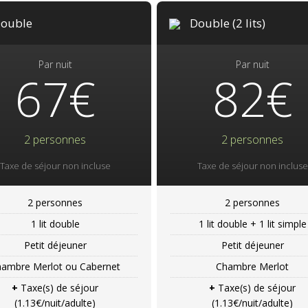
ouble
Double (2 lits)
Par nuit
Par nuit
67€
82€
2 personnes
2 personnes
Taxe de séjour non incluse
Taxe de séjour non incluse
2 personnes
2 personnes
1 lit double
1 lit double + 1 lit simple
Petit déjeuner
Petit déjeuner
hambre Merlot ou Cabernet
Chambre Merlot
+
Taxe(s) de séjour
+
Taxe(s) de séjour
(1.13€/nuit/adulte)
(1.13€/nuit/adulte)