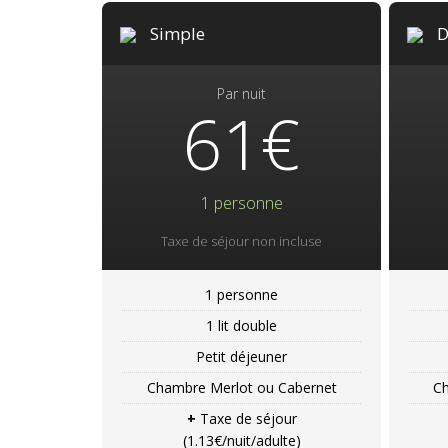
Simple
D
Par nuit
61€
1 personne
Taxe de séjour non incluse
1 personne
1 lit double
Petit déjeuner
Chambre Merlot ou Cabernet
C
+
Taxe de séjour
(1.13€/nuit/adulte)