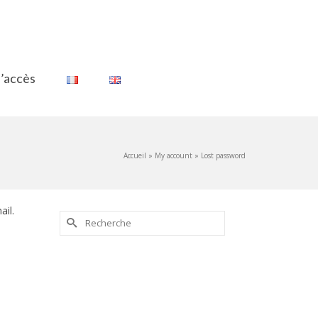
d’accès
Accueil
»
My account
»
Lost password
ail.
Rechercher :